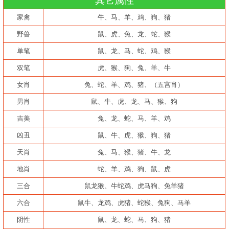
其它属性
家禽
牛、马、羊、鸡、狗、猪
野兽
鼠、虎、兔、龙、蛇、猴
单笔
鼠、龙、马、蛇、鸡、猴
双笔
虎、猴、狗、兔、羊、牛
女肖
兔、蛇、羊、鸡、猪、（五宫肖）
男肖
鼠、牛、虎、龙、马、猴、狗
吉美
兔、龙、蛇、马、羊、鸡
凶丑
鼠、牛、虎、猴、狗、猪
天肖
兔、马、猴、猪、牛、龙
地肖
蛇、羊、鸡、狗、鼠、虎
三合
鼠龙猴、牛蛇鸡、虎马狗、兔羊猪
六合
鼠牛、龙鸡、虎猪、蛇猴、兔狗、马羊
阴性
鼠、龙、蛇、马、狗、猪