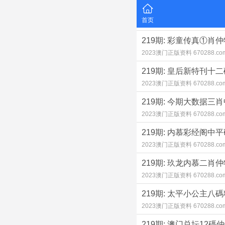
首页
219期: 彩童传真①肖
2023澳门正版资料 670288.co
219期: 皇后新特刊十
2023澳门正版资料 670288.co
219期: 今期大数据三
2023澳门正版资料 670288.co
219期: 内慕彩经阁中
2023澳门正版资料 670288.co
219期: 玖龙内慕二肖
2023澳门正版资料 670288.co
219期: 太平小公主八
2023澳门正版资料 670288.co
219期: 澳门总坛12碼