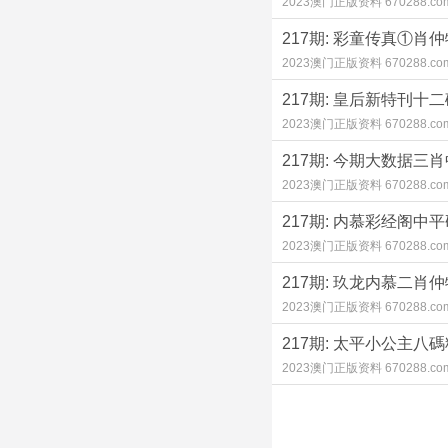
2023澳门正版资料 670288.co
217期: 彩童传真①肖
2023澳门正版资料 670288.co
217期: 皇后新特刊十
2023澳门正版资料 670288.co
217期: 今期大数据三
2023澳门正版资料 670288.co
217期: 内慕彩经阁中
2023澳门正版资料 670288.co
217期: 玖龙内慕二肖
2023澳门正版资料 670288.co
217期: 太平小公主八
2023澳门正版资料 670288.co