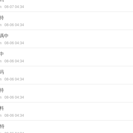
m
08-07 04:34
仲特
m
08-06 04:34
二碼中
m
08-06 04:34
肖中
m
08-06 04:34
平码
m
08-06 04:34
仲特
m
08-06 04:34
碼料
m
08-06 04:34
仲特