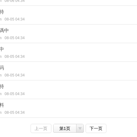
m
08-06 04:34
仲特
m
08-05 04:34
二碼中
m
08-05 04:34
肖中
m
08-05 04:34
平码
m
08-05 04:34
仲特
m
08-05 04:34
碼料
m
08-05 04:34
上一页
第1页
下一页