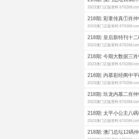
2023澳门正版资料 670288.co
218期: 彩童传真①肖
2023澳门正版资料 670288.co
218期: 皇后新特刊十
2023澳门正版资料 670288.co
218期: 今期大数据三
2023澳门正版资料 670288.co
218期: 内慕彩经阁中
2023澳门正版资料 670288.co
218期: 玖龙内慕二肖
2023澳门正版资料 670288.co
218期: 太平小公主八
2023澳门正版资料 670288.co
218期: 澳门总坛12碼