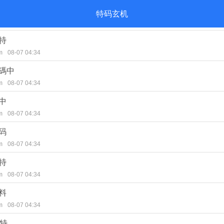
特码玄机
仲特
m
08-07 04:34
二碼中
m
08-07 04:34
肖中
m
08-07 04:34
平码
m
08-07 04:34
仲特
m
08-07 04:34
碼料
m
08-07 04:34
仲特